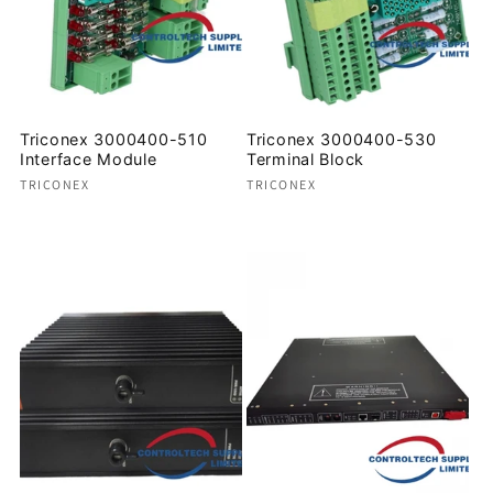
Triconex 3000400-510
Triconex 3000400-530
Interface Module
Terminal Block
Proveedor:
Proveedor:
TRICONEX
TRICONEX
Precio
Precio
habitual
habitual