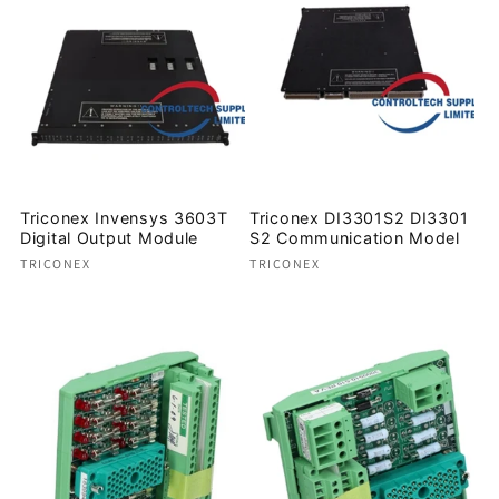
Triconex Invensys 3603T
Triconex DI3301S2 DI3301
Digital Output Module
S2 Communication Model
Proveedor:
Proveedor:
TRICONEX
TRICONEX
Precio
Precio
habitual
habitual