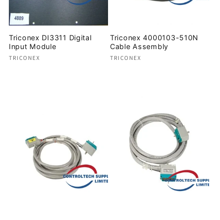
Triconex DI3311 Digital
Triconex 4000103-510N
Input Module
Cable Assembly
Proveedor:
Proveedor:
TRICONEX
TRICONEX
Precio
Precio
habitual
habitual