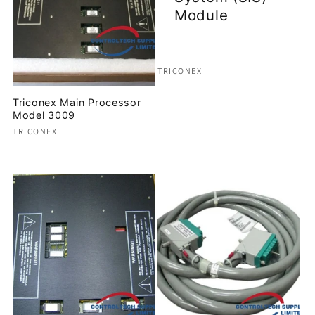
l
Module
a
c
Proveedor:
TRICONEX
Precio
i
Triconex Main Processor
habitual
Model 3009
ó
Proveedor:
TRICONEX
Precio
n
habitual
: