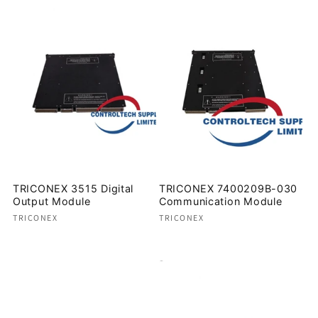
TRICONEX 3515 Digital
TRICONEX 7400209B-030
Output Module
Communication Module
Proveedor:
Proveedor:
TRICONEX
TRICONEX
Precio
Precio
habitual
habitual