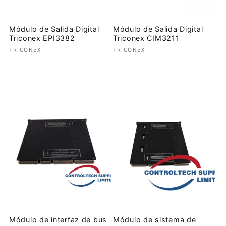
Módulo de Salida Digital
Módulo de Salida Digital
Triconex EPI3382
Triconex CIM3211
Proveedor:
Proveedor:
TRICONEX
TRICONEX
Precio
Precio
habitual
habitual
Módulo de interfaz de bus
Módulo de sistema de