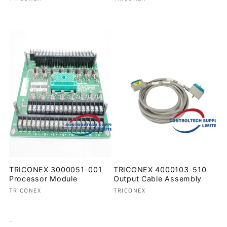
Precio
Precio
habitual
habitual
TRICONEX 3000051-001
TRICONEX 4000103-510
Processor Module
Output Cable Assembly
Proveedor:
Proveedor:
TRICONEX
TRICONEX
Precio
Precio
habitual
habitual