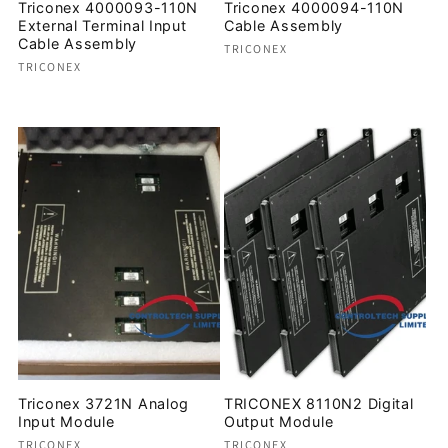
Triconex 4000093-110N
Triconex 4000094-110N
External Terminal Input
Cable Assembly
Cable Assembly
Proveedor:
TRICONEX
Proveedor:
TRICONEX
Precio
Precio
habitual
habitual
Triconex 3721N Analog
TRICONEX 8110N2 Digital
Input Module
Output Module
Proveedor:
Proveedor:
TRICONEX
TRICONEX