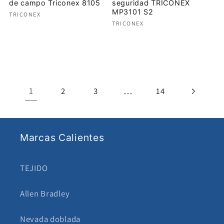
de campo Triconex 8105
seguridad TRICONEX
MP3101 S2
Proveedor:
TRICONEX
Proveedor:
TRICONEX
Precio
Precio
habitual
habitual
1
…
2
3
14
Marcas Calientes
TEJIDO
Allen Bradley
Nevada doblada