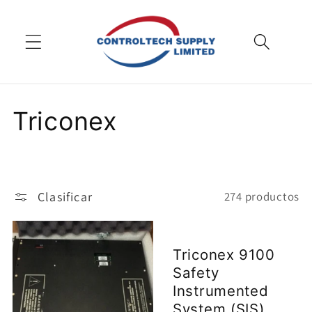
saltar al
contenido
R
Triconex
e
c
Clasificar
274 productos
o
p
Triconex 9100
Safety
i
Instrumented
System (SIS)