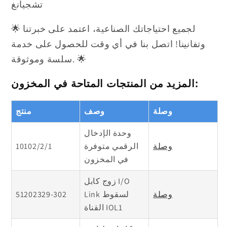
تشجيانغ
🌟 لجميع احتياجاتك الصناعية، اعتمد على خبرتنا
وتفانينا! اتصل بنا في أي وقت للحصول على خدمة
سلسة وموثوقة. 🌟
المزيد من المنتجات المتاحة في المخزون:
وصلة
وصف
منتج
وحدة الإدخال
وصلة
الرقمي متوفرة
10102/2/1
في المخزون
زوج كابل I/O
وصلة
Link لسقوط
51202329-302
القناة IOL1