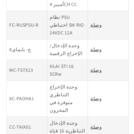
أمبير 4CH CC
نظام PSU
وصلة
احتياطي SM RIO
FC-RUSPSU-R
24VDC 12A
وحدة الإدخال/
وصلة
8ج- بايماي
الإخراج الرقمية
HLAI STI 16
وصلة
MC-TSTX13
SCRw
وحدة الإخراج
التناظري
وصلة
8C-PAOHA1
متوفرة في
المخزون
وحدة الإدخال
وصلة
CC-TAIX01
التناظرية 16 قناة