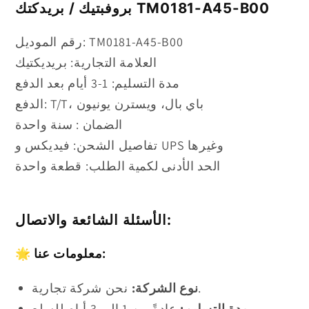
PROVIBTECH
PROVIBTECH
بروفبتيك / بريدكتك TM0181-A45-B00
/
/
PREDICTECH
PREDICTECH
رقم الموديل: TM0181-A45-B00
TM0181-
TM0181-
العلامة التجارية: بريديكتيك
A45-
A45-
مدة التسليم: 1-3 أيام بعد الدفع
B00
B00
الدفع: T/T، باي بال، ويسترن يونيون
الضمان : سنة واحدة
تفاصيل الشحن: فيديكس و UPS وغيرها
الحد الأدنى لكمية الطلب: قطعة واحدة
الأسئلة الشائعة والاتصال:
معلومات عنا:
🌟
نحن شركة تجارية.
نوع الشركة:
مدة التسليم:
عادةً من 1 إلى 3 أيام للسلع