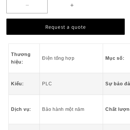
Giảm
Tăng
số
số
lượng
lượng
Request a quote
cho
cho
Mô-
Mô-
đun
đun
GE
GE
Thương
Điện tổng hợp
Mục số:
Fanuc
Fanuc
hiệu:
DS200FSAAG1A
DS200FSAAG1A
tốt
tốt
nhất
nhất
Kiểu:
PLC
Sự bảo đ
Dịch vụ:
Bảo hành một năm
Chất lượn