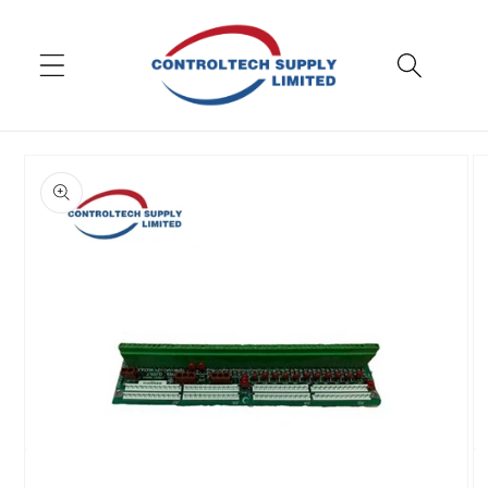
Chuyển
đến nội
dung
Bỏ qua
thông
tin sản
phẩm