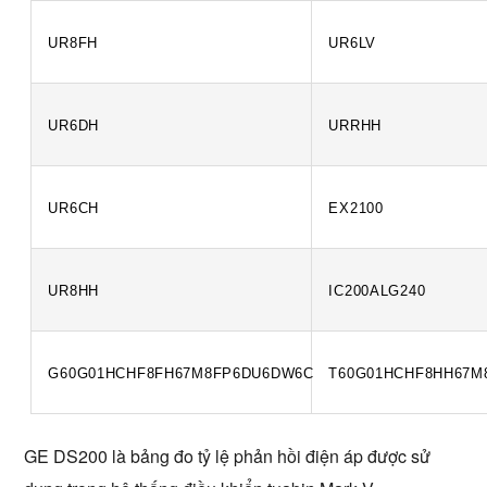
UR8FH
UR6LV
UR6DH
URRHH
UR6CH
EX2100
UR8HH
IC200ALG240
G60G01HCHF8FH67M8FP6DU6DW6C
T60G01HCHF8HH67M
GE DS200 là bảng đo tỷ lệ phản hồi điện áp được sử 