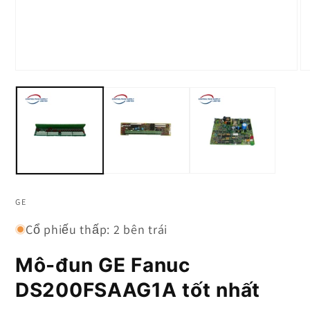
Mở
M
phương
p
tiện
ti
truyền
tr
thông
t
1
2
Trong
T
phương
p
thức
th
GE
Cổ phiếu thấp: 2 bên trái
Mô-đun GE Fanuc
DS200FSAAG1A tốt nhất