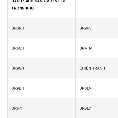
DANH SÁCH HÀNG MỚI VỀ GE
TRONG KHO
UR8NH
UR9NV
UR6CH
URRHV
UR9GH
CHIẾN TRANH
UR9EH
UR8LM
UR67H
UR8LV