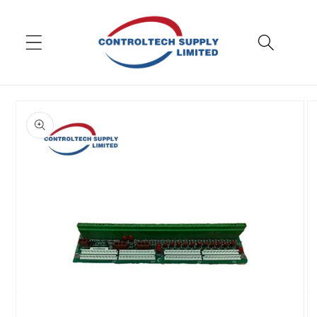
перейти к
содержанию
Перейти к
информации
о продукте