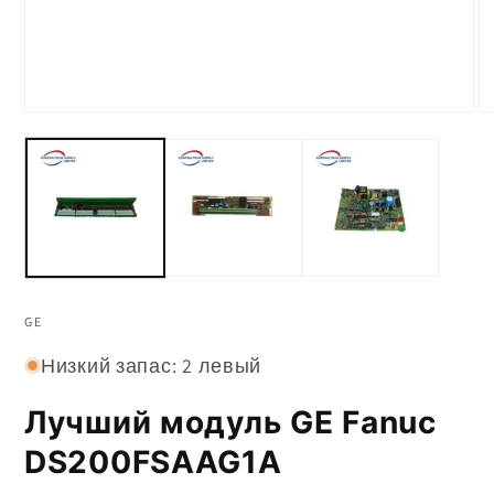
Открытые
О
СМИ
С
1
2
в
в
модале
м
GE
Низкий запас: 2 левый
Лучший модуль GE Fanuc
DS200FSAAG1A