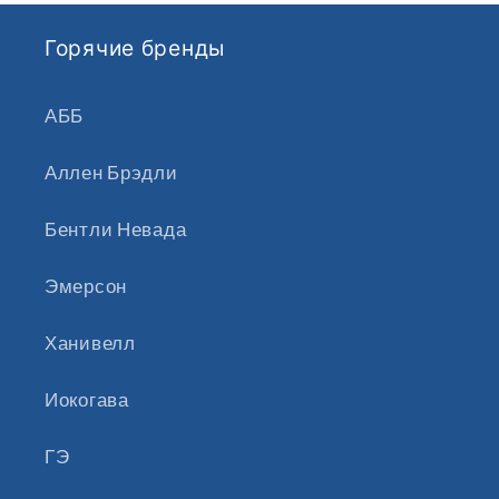
Горячие бренды
АББ
Аллен Брэдли
Бентли Невада
Эмерсон
Ханивелл
Иокогава
ГЭ