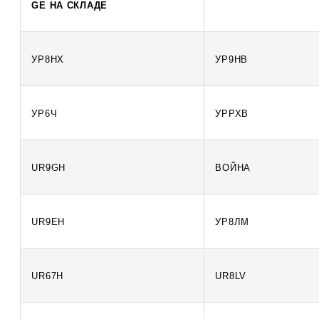
GE НА СКЛАДЕ
УР8НХ
УР9НВ
УР6Ч
УРРХВ
UR9GH
ВОЙНА
UR9EH
УР8ЛМ
UR67H
UR8LV