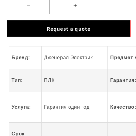
Уменьшить
Увеличить
количество
количество
для
для
Request a quote
Лучший
Лучший
модуль
модуль
GE
GE
Fanuc
Fanuc
Бренд:
Дженерал Электрик
Предмет 
DS200FSAAG1A
DS200FSAAG1A
Тип:
ПЛК
Гарантия
Услуга:
Гарантия один год
Качество
Срок