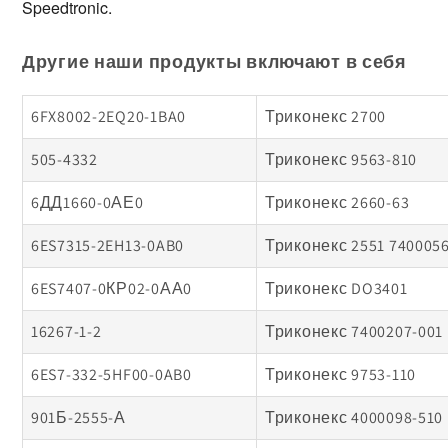
Speedtronic. 
Другие наши продукты включают в себя
6FX8002-2EQ20-1BA0
Триконекс 2700
505-4332
Триконекс 9563-810
6ДД1660-0АЕ0
Триконекс 2660-63
6ES7315-2EH13-0AB0
Триконекс 2551 7400056
6ES7407-0КР02-0АА0
Триконекс DO3401
16267-1-2
Триконекс 7400207-001
6ES7-332-5HF00-0AB0
Триконекс 9753-110
901Б-2555-А
Триконекс 4000098-510