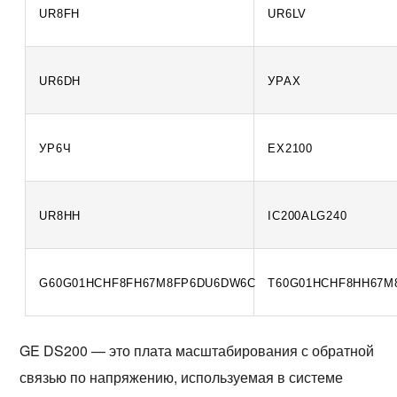
UR8FH
UR6LV
UR6DH
УРАХ
УР6Ч
EX2100
UR8HH
IC200ALG240
G60G01HCHF8FH67M8FP6DU6DW6C
T60G01HCHF8HH67M
GE DS200 — это плата масштабирования с обратной 
связью по напряжению, используемая в системе 