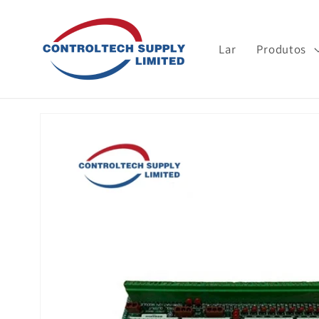
Ir para o
conteúdo
Lar
Produtos
Pular para
informações
do produto