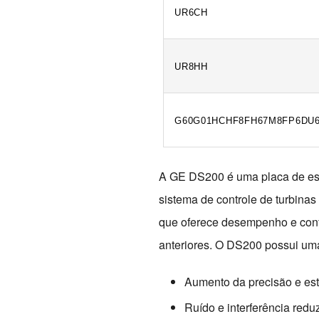
UR6CH
UR8HH
G60G01HCHF8FH67M8FP6DU
A GE DS200 é uma placa de esc
sistema de controle de turbina
que oferece desempenho e conf
anteriores. O DS200 possui uma 
Aumento da precisão e est
Ruído e interferência redu