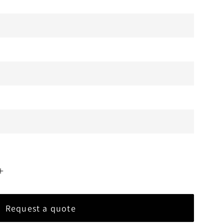
Aumentar
a
quantidade
Request a quote
para