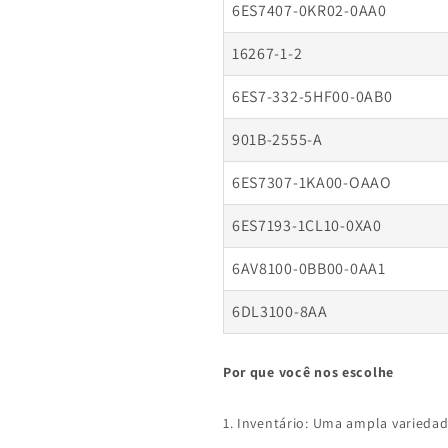
6ES7407-0KR02-0AA0
16267-1-2
6ES7-332-5HF00-0AB0
901B-2555-A
6ES7307-1KA00-OAAO
6ES7193-1CL10-0XA0
6AV8100-0BB00-0AA1
6DL3100-8AA
Por que você nos escolhe
1. Inventário: Uma ampla varieda