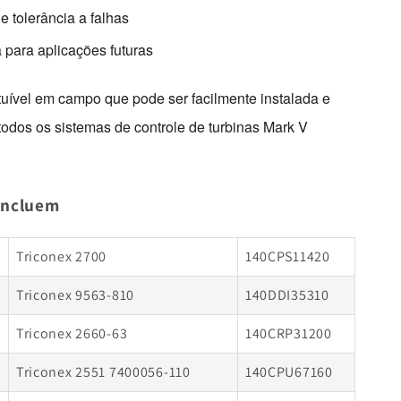
 tolerância a falhas
 para aplicações futuras
ível em campo que pode ser facilmente instalada e 
odos os sistemas de controle de turbinas Mark V 
incluem
Triconex 2700
140CPS11420
Triconex 9563-810
140DDI35310
Triconex 2660-63
140CRP31200
Triconex 2551 7400056-110
140CPU67160