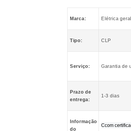
O
Melhor
Módulo
Marca:
Elétrica gera
GE
Fanuc
DS200FSAAG
Tipo:
CLP
Serviço:
Garantia de 
Prazo de
1-3 dias
entrega:
Informação
C
com certific
do