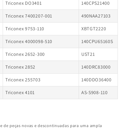
Triconex DO3401
140CPS21400
Triconex 7400207-001
490NAA27103
Triconex 9753-110
XBTGT2220
Triconex 4000098-510
140CPU65160S
Triconex 2652-300
UST21
Triconex 2852
140DRC83000
Triconex 255703
140DDO36400
Triconex 4101
AS-S908-110
de de peças novas e descontinuadas para uma ampla