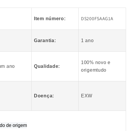
O
Melhor
Módulo
DS200FSAAG1A
l
Item número:
GE
Fanuc
1A
DS200FSAAG1A
Garantia:
1 ano
100% novo e
um ano
Qualidade:
origem
tudo
Doença:
EXW
ado de origem