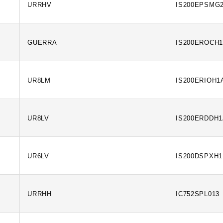
URRHV
IS200EPSMG
GUERRA
IS200EROCH
UR8LM
IS200ERIOH1
UR8LV
IS200ERDDH
UR6LV
IS200DSPXH
URRHH
IC752SPL013