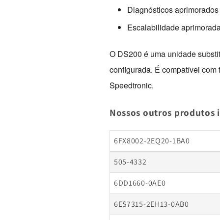
Diagnósticos aprimorados e
Escalabilidade aprimorada
O DS200 é uma unidade substitu
configurada. É compatível com t
Speedtronic. 
Nossos outros produtos 
6FX8002-2EQ20-1BA0
505-4332
6DD1660-0AE0
6ES7315-2EH13-0AB0