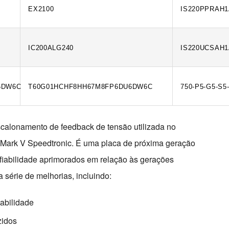
EX2100
IS220PPRAH
IC200ALG240
IS220UCSAH
6DW6C
T60G01HCHF8HH67M8FP6DU6DW6C
750-P5-G5-S5
alonamento de feedback de tensão utilizada no 
s Mark V Speedtronic. É uma placa de próxima geração 
iabilidade aprimorados em relação às gerações 
série de melhorias, incluindo:
abilidade
zidos