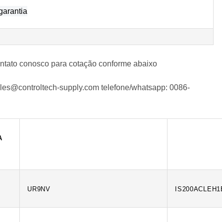
garantia
ontato conosco para cotação conforme abaixo
les@controltech-supply.com
telefone/whatsapp:
0086-
A
UR9NV
IS200ACLEH