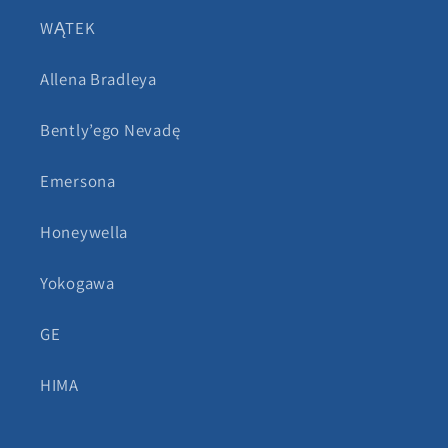
WĄTEK
Allena Bradleya
Bently’ego Nevadę
Emersona
Honeywella
Yokogawa
GE
HIMA