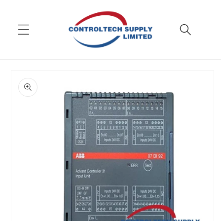
Przejdź
do
treści
Przejdź
do
informacji
o
produkcie