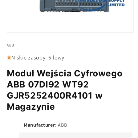
Otwarte
media
1
ABB
w
modelu
Niskie zasoby: 6 lewy
Moduł Wejścia Cyfrowego
ABB 07DI92 WT92
GJR5252400R4101 w
Magazynie
Manufacturer:
ABB