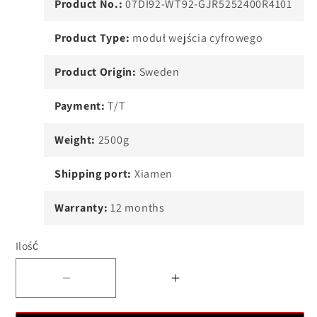
Product No.:
07DI92-WT92-GJR5252400R4101
Product Type:
moduł wejścia cyfrowego
Product Origin:
Sweden
Payment:
T/T
Weight:
2500g
Shipping port:
Xiamen
Warranty:
12 months
Ilość
Zmniejszyć
Zwiększyć
ilość
ilość