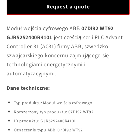
dla
dla
Request a quote
Moduł
Moduł
Wejścia
Wejścia
Cyfrowego
Cyfrowego
Moduł wejścia cyfrowego ABB
07DI92 WT92
ABB
ABB
GJR5252400R4101
jest częścią serii PLC Advant
07DI92
07DI92
Controller 31 (AC31) firmy ABB, szwedzko-
WT92
WT92
szwajcarskiego koncernu zajmującego się
GJR5252400R4101
GJR5252400R4101
technologiami energetycznymi i
w
w
Magazynie
Magazynie
automatyzacyjnymi.
Dane techniczne:
Typ produktu: Moduł wejścia cyfrowego
Rozszerzony typ produktu: 07DI92 WT92
ID produktu: GJR5252400R4101
Oznaczenie typu ABB: 07DI92 WT92