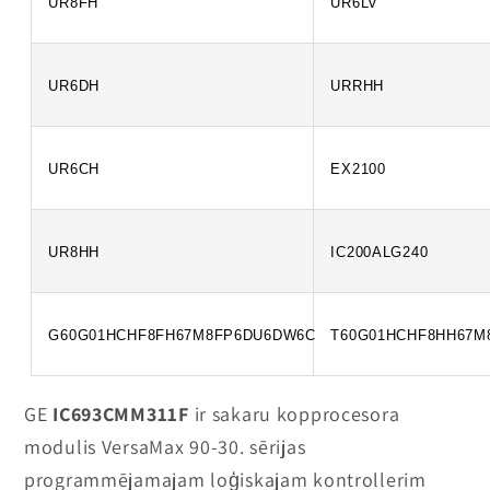
UR8FH
UR6LV
UR6DH
URRHH
UR6CH
EX2100
UR8HH
IC200ALG240
G60G01HCHF8FH67M8FP6DU6DW6C
T60G01HCHF8HH67M
GE
IC693CMM311F
ir sakaru kopprocesora
modulis VersaMax 90-30. sērijas
programmējamajam loģiskajam kontrollerim