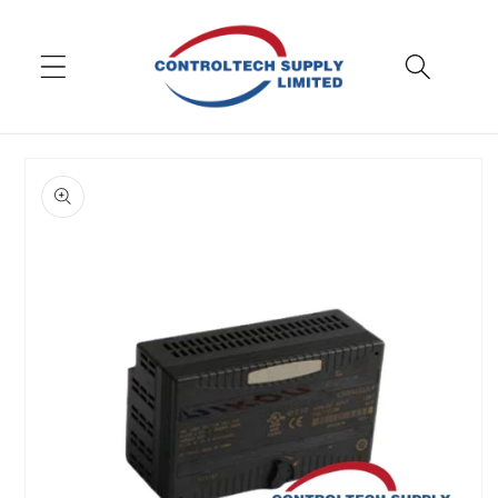
Pāriet
uz
saturu
Pāriet uz
produkta
informāciju