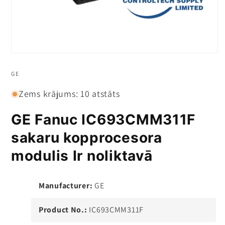
Atvērti
plašsaziņas
līdzekļi
GE
1
modālā
Zems krājums: 10 atstāts
GE Fanuc IC693CMM311F
sakaru kopprocesora
modulis Ir noliktavā
Manufacturer:
GE
Product No.:
IC693CMM311F