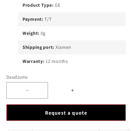
Product Type:
GE
Payment:
T/T
Weight:
0g
Shipping port:
Xiamen
Warranty:
12 months
Daudzums
Samazināt
Palielināt
daudzumu
daudzumu
GE
GE
Request a quote
Fanuc
Fanuc
IC693CMM311F
IC693CMM311F