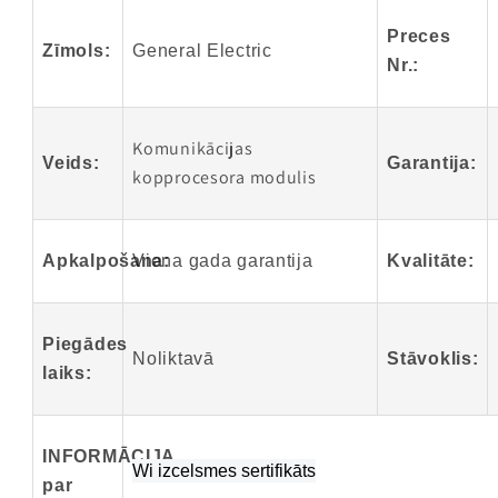
sakaru
sakaru
kopprocesora
kopprocesora
Preces
Zīmols:
General Electric
modulis
modulis
Nr.:
Ir
Ir
noliktavā
noliktavā
Komunikācijas
Veids:
Garantija:
kopprocesora modulis
Apkalpošana:
Viena gada garantija
Kvalitāte:
Piegādes
Noliktavā
Stāvoklis:
laiks:
INFORMĀCIJA
W
i izcelsmes sertifikāts
par