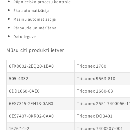
Rūpniecisko procesu kontrole
Ēku automatizācija
Mašīnu automatizācija
Pārbaude un mērīšana
Datu ieguve
Mūsu citi produkti ietver
6FX8002-2EQ20-1BA0
Triconex 2700
505-4332
Triconex 9563-810
6DD1660-0AE0
Triconex 2660-63
6ES7315-2EH13-0AB0
Triconex 2551 7400056-1
6ES7407-0KR02-0AA0
Triconex DO3401
16267-1-2
Triconex 7400207-001