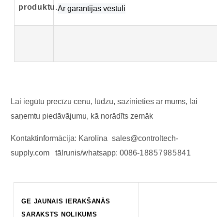
produktu
.
:
Ar garantijas vēstuli
Lai iegūtu precīzu cenu, lūdzu, sazinieties ar mums, lai
saņemtu piedāvājumu, kā norādīts zemāk
Kontaktinformācija:
Karolīna
sales@controltech-
supply.com
tālrunis/whatsapp:
0086-
18857985841
GE JAUNAIS IERAKŠANĀS
SARAKSTS NOLIKUMS