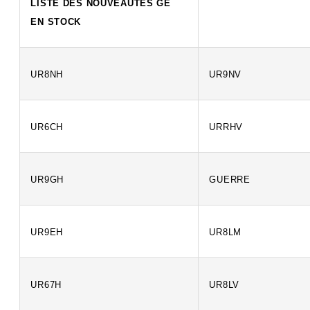
LISTE DES NOUVEAUTÉS GE
EN STOCK
UR8NH
UR9NV
UR6CH
URRHV
UR9GH
GUERRE
UR9EH
UR8LM
UR67H
UR8LV