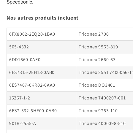
Speedtronic. 
Nos autres produits incluent
6FX8002-2EQ20-1BA0
Triconex 2700
505-4332
Triconex 9563-810
6DD1660-0AE0
Triconex 2660-63
6ES7315-2EH13-0AB0
Triconex 2551 7400056-1
6ES7407-0KR02-0AA0
Triconex DO3401
16267-1-2
Triconex 7400207-001
6ES7-332-5HF00-0AB0
Triconex 9753-110
901B-2555-A
Triconex 4000098-510