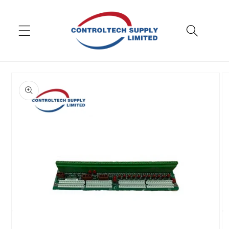
Aller au
contenu
Passer aux
informations
sur le
produit