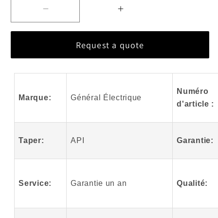
Diminuer
Augmenter
la
la
quantité
quantité
Request a quote
pour
pour
Le
Le
meilleur
meilleur
module
module
Numéro
Marque:
Général Électrique
GE
GE
d'article :
Fanuc
Fanuc
DS200FSAAG1A
DS200FSAAG1A
Taper:
API
Garantie:
Service:
Garantie un an
Qualité: