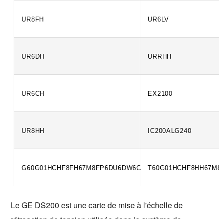
UR8FH
UR6LV
UR6DH
URRHH
UR6CH
EX2100
UR8HH
IC200ALG240
G60G01HCHF8FH67M8FP6DU6DW6C
T60G01HCHF8HH67M
Le GE DS200 est une carte de mise à l'échelle de 