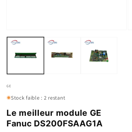
Ouvrir
Ou
le
le
média
m
1
2
dans
d
un
u
modal
m
GE
Stock faible : 2 restant
Le meilleur module GE
Fanuc DS200FSAAG1A