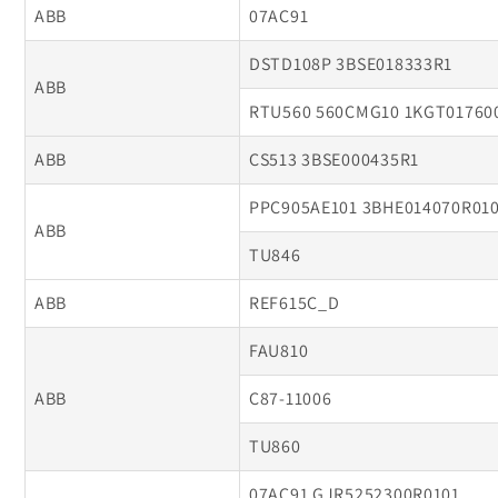
ABB
07AC91
DSTD108P 3BSE018333R1
ABB
RTU560 560CMG10 1KGT01760
ABB
CS513 3BSE000435R1
PPC905AE101 3BHE014070R01
ABB
TU846
ABB
REF615C_D
FAU810
ABB
C87-11006
TU860
07AC91 GJR5252300R0101