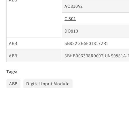
AO810V2
CI801
DO810
ABB
SB822 3BSE018172R1
ABB
3BHB006338R0002 UNS0881A-
Tags:
ABB
Digital Input Module