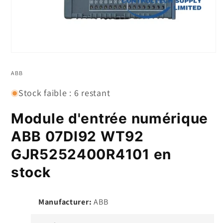
Ouvrir
le
média
ABB
1
dans
Stock faible : 6 restant
un
modal
Module d'entrée numérique
ABB 07DI92 WT92
GJR5252400R4101 en
stock
Manufacturer:
ABB