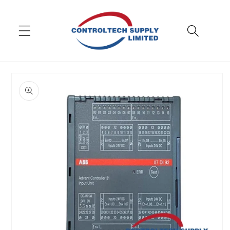
Aller au
contenu
Passer aux
informations
sur le
produit