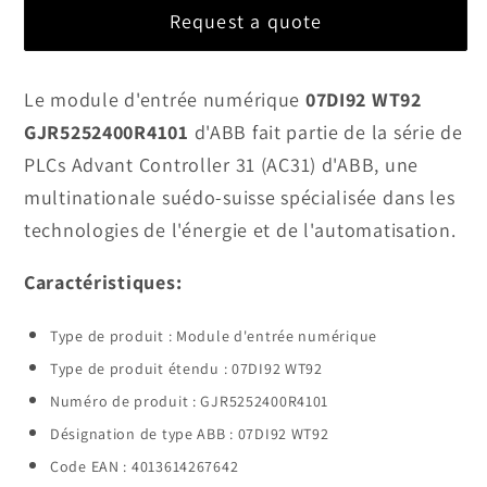
quantité
quantité
Request a quote
pour
pour
Module
Module
d&#39;entrée
d&#39;entrée
Le module d'entrée numérique
07DI92 WT92
numérique
numérique
GJR5252400R4101
d'ABB fait partie de la série de
ABB
ABB
PLCs Advant Controller 31 (AC31) d'ABB, une
07DI92
07DI92
multinationale suédo-suisse spécialisée dans les
WT92
WT92
technologies de l'énergie et de l'automatisation.
GJR5252400R4101
GJR5252400R4101
en
en
Caractéristiques:
stock
stock
Type de produit : Module d'entrée numérique
Type de produit étendu : 07DI92 WT92
Numéro de produit : GJR5252400R4101
Désignation de type ABB : 07DI92 WT92
Code EAN : 4013614267642