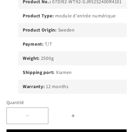
Product No.:
07DI92-WT92-GJR5252400R4101
Product Type:
module d'entrée numérique
Product Origin:
Sweden
Payment:
T/T
Weight:
2500g
Shipping port:
Xiamen
Warranty:
12 months
Quantité
Diminuer
Augmenter
la
la