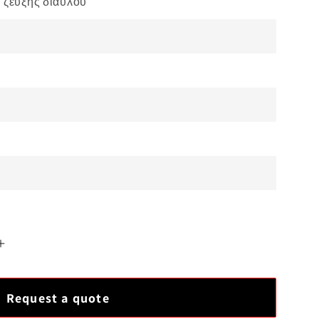
ζεύξης διαύλου
Αυξήστε
την
ποσότητα
Request a quote
για