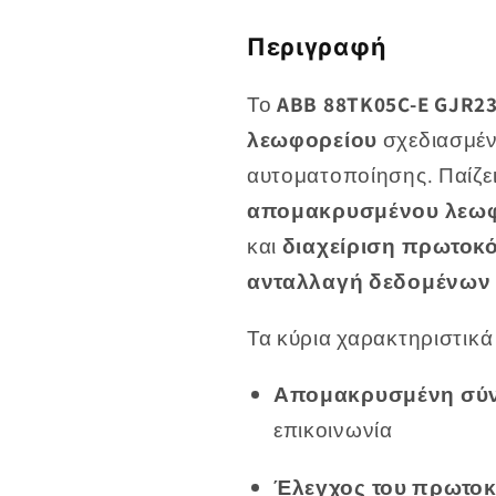
ABB
88TK05C-
Περιγραφή
E
GJR2393200R1
Το
ABB 88TK05C-E GJR2
Μονάδα
λεωφορείου
σχεδιασμέν
Σύνδεσης
αυτοματοποίησης. Παίζει
Λεωφορείου
απομακρυσμένου λεω
και
διαχείριση πρωτοκ
ανταλλαγή δεδομένων
Τα κύρια χαρακτηριστικ
Απομακρυσμένη σύν
επικοινωνία
Έλεγχος του πρωτοκ