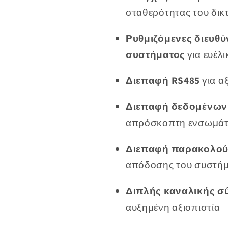
σταθερότητας του δικ
Ρυθμιζόμενες διευθύ
συστήματος
για ευέλ
Διεπαφή RS485
για α
Διεπαφή δεδομένων
απρόσκοπτη ενσωμά
Διεπαφή παρακολο
απόδοσης του συστή
Διπλής καναλικής σ
αυξημένη αξιοπιστία