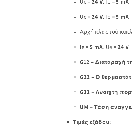
Ue =
24 V
, Ie =
5 mA
Ue =
24 V
, Ie =
5 mA
Αρχή κλειστού κυκ
Ie =
5 mA
, Ue =
24 V
G12 – Διαταραχή 
G22 – Ο θερμοστά
G32 – Ανοιχτή πό
UM – Τάση αναγγε
Τιμές εξόδου: