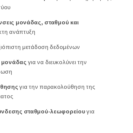
τύου
νσεις μονάδας, σταθμού και
ικτη ανάπτυξη
ξιόπιστη μετάδοση δεδομένων
 μονάδας
για να διευκολύνει την
τωση
ύθησης
για την παρακολούθηση της
ματος
ύνδεσης σταθμού-λεωφορείου
για