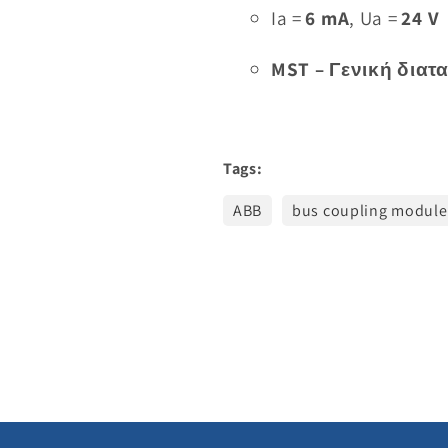
Ia =
6 mA
, Ua =
24 V
MST – Γενική δια
Tags:
ABB
bus coupling module