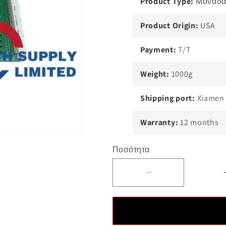
Product Type:
Μονάδα 
Product Origin:
USA
Payment:
T/T
Weight:
1000g
Shipping port:
Xiamen
Warranty:
12 months
Ποσότητα
Μειώστε
την
ποσότητα
για