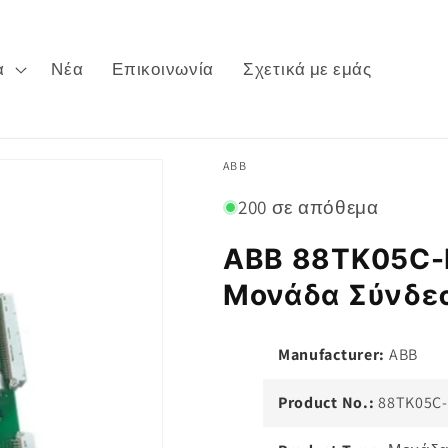
α
Νέα
Επικοινωνία
Σχετικά με εμάς
ABB
200 σε απόθεμα
ABB 88TK05C-
Μονάδα Σύνδε
Manufacturer:
ABB
Product No.:
88TK05C-