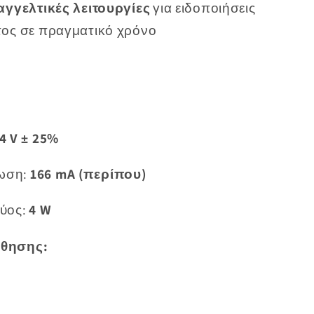
αγγελτικές λειτουργίες
για ειδοποιήσεις
ος σε πραγματικό χρόνο
4 V ± 25%
ωση:
166 mA (περίπου)
ύος:
4 W
θησης: