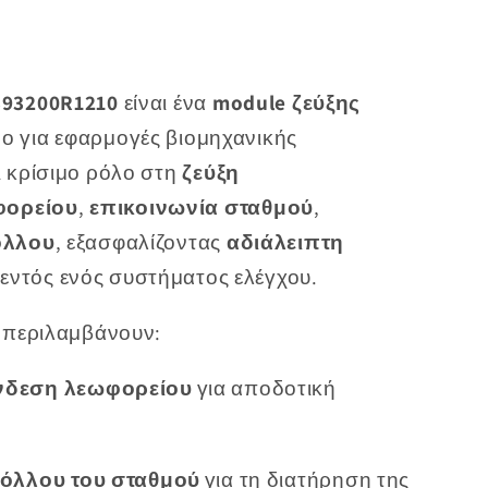
ABB
88TK05C-
E
210
GJR2393200R1210
393200R1210
είναι ένα
module ζεύξης
Μονάδα
ο για εφαρμογές βιομηχανικής
Σύνδεσης
 κρίσιμο ρόλο στη
ζεύξη
Λεωφορείου
φορείου
,
επικοινωνία σταθμού
,
όλλου
, εξασφαλίζοντας
αδιάλειπτη
εντός ενός συστήματος ελέγχου.
ά περιλαμβάνουν:
δεση λεωφορείου
για αποδοτική
όλλου του σταθμού
για τη διατήρηση της