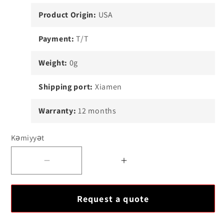
Product Origin:
USA
Payment:
T/T
Weight:
0g
Shipping port:
Xiamen
Warranty:
12 months
Kəmiyyət
üçün
üçün
miqdarı
miqdarı
azaldın
artırın
Request a quote
Ovation
Ovation
5X00211G02
5X00211G02