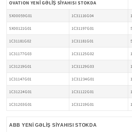
OVATION YENİ GƏLİŞ SİYAHISI STOKDA
5X00059G01
1C31116G04
5X00121G01
1C31197G01
1C31181G02
1C31181G01
1C31177G03
1C31125G02
1C31219G01
1C31129G03
1C31147G01
1C31234G01
1C31224G01
1C31122G01
1C31203G01
1C31219G01
ABB YENİ GƏLİŞ SİYAHISI STOKDA