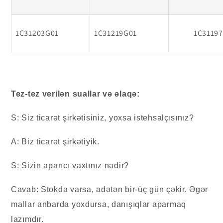
1C31203G01
1C31219G01
1C3119
Tez-tez verilən suallar və əlaqə:
S: Siz ticarət şirkətisiniz, yoxsa istehsalçısınız?
A: Biz ticarət şirkətiyik.
S: Sizin aparıcı vaxtınız nədir?
Cavab: Stokda varsa, adətən bir-üç gün çəkir. Əgər
mallar anbarda yoxdursa, danışıqlar aparmaq
lazımdır.