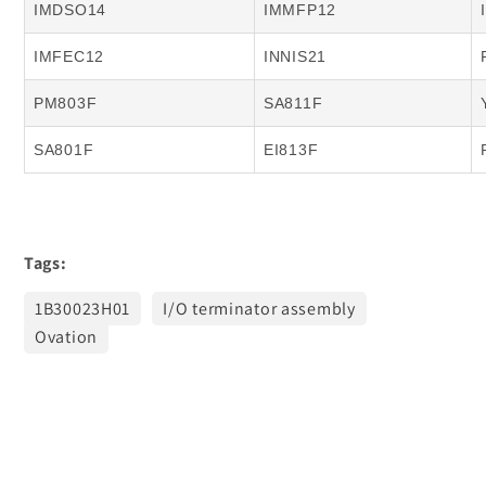
IMDSO14
IMMFP12
IMFEC12
INNIS21
PM803F
SA811F
SA801F
EI813F
Tags:
1B30023H01
I/O terminator assembly
Ovation