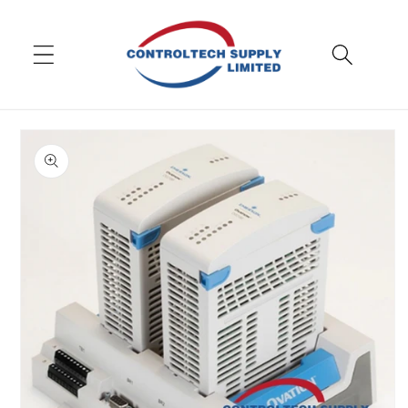
Məzmuna
keçin
Məhsul
məlumatlarına
keçin