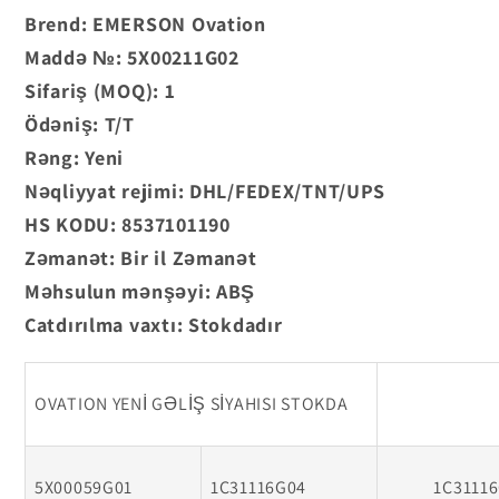
PROSESƏ
PROSESƏ
Brend: EMERSON Ovation
NƏZARƏT
NƏZARƏT
Maddə №: 5X00211G02
KARTI
KARTI
Sifariş (MOQ): 1
Ödəniş: T/T
Rəng: Yeni
Nəqliyyat rejimi: DHL/FEDEX/TNT/UPS
HS KODU: 8537101190
Zəmanət: Bir il Zəmanət
Məhsulun mənşəyi: ABŞ
Çatdırılma vaxtı: Stokdadır
OVATION YENİ GƏLİŞ SİYAHISI STOKDA
5X00059G01
1C31116G04
1C3111