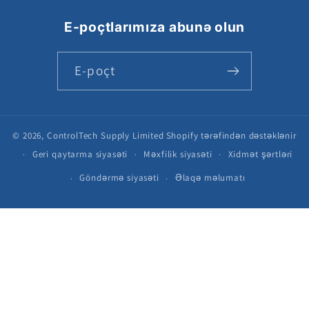
E-poçtlarımıza abunə olun
E-poçt
© 2026,
ControlTech Supply Limited
Shopify tərəfindən dəstəklənir
Geri qaytarma siyasəti
Məxfilik siyasəti
Xidmət şərtləri
Göndərmə siyasəti
Əlaqə məlumatı