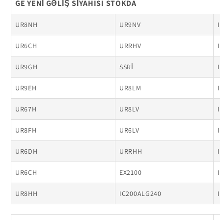
GE YENİ GƏLİŞ SİYAHISI STOKDA
UR8NH
UR9NV
UR6CH
URRHV
UR9GH
SSRİ
UR9EH
UR8LM
UR67H
UR8LV
UR8FH
UR6LV
UR6DH
URRHH
UR6CH
EX2100
UR8HH
IC200ALG240