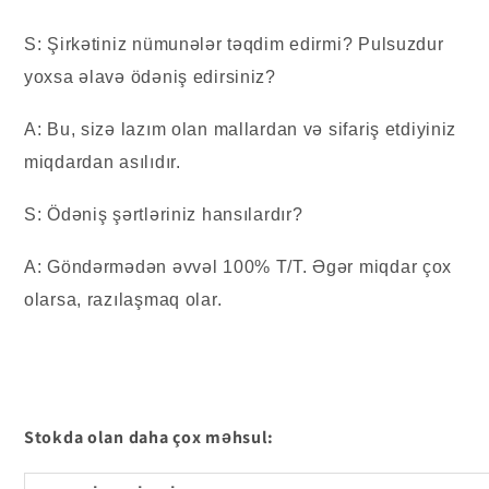
S: Şirkətiniz nümunələr təqdim edirmi? Pulsuzdur
yoxsa əlavə ödəniş edirsiniz?
A: Bu, sizə lazım olan mallardan və sifariş etdiyiniz
miqdardan asılıdır.
S: Ödəniş şərtləriniz hansılardır?
A: Göndərmədən əvvəl 100% T/T. Əgər miqdar çox
olarsa, razılaşmaq olar.
Stokda olan daha çox məhsul: