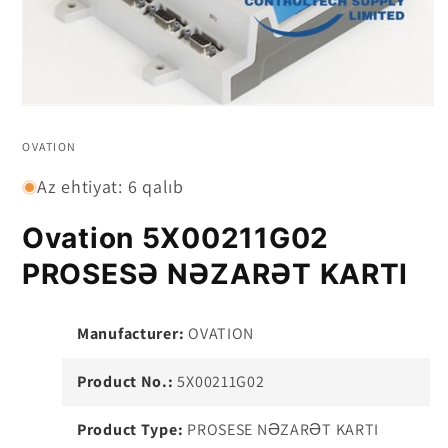
Medianı
1
modalda
OVATION
açın
Az ehtiyat: 6 qalıb
Ovation 5X00211G02
PROSESƏ NƏZARƏT KARTI
Manufacturer:
OVATION
Product No.:
5X00211G02
Product Type:
PROSESE NƏZARƏT KARTI